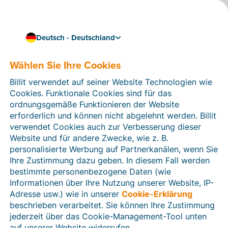
Deutsch - Deutschland
Wählen Sie Ihre Cookies
Wie können wir Ihnen helfen?
Hilfeartikel
Billit verwendet auf seiner Website Technologien wie
Cookies. Funktionale Cookies sind für das
In diesem Bereich der Billit-Website finden Sie
ordnungsgemäße Funktionieren der Website
Anleitungen und Informationen zu allen Funktionen von
erforderlich und können nicht abgelehnt werden. Billit
Billit. Sie können Hilfeartikel über die Suchfunktion
verwendet Cookies auch zur Verbesserung dieser
oder über die Menüstruktur auf der linken Seite finden.
Website und für andere Zwecke, wie z. B.
personalisierte Werbung auf Partnerkanälen, wenn Sie
Suchen
Ihre Zustimmung dazu geben. In diesem Fall werden
bestimmte personenbezogene Daten (wie
Informationen über Ihre Nutzung unserer Website, IP-
Adresse usw.) wie in unserer
Cookie-Erklärung
Verifizierung der Identität
beschrieben verarbeitet. Sie können Ihre Zustimmung
jederzeit über das Cookie-Management-Tool unten
Für Unternehmen aus Deutschland / Österreich /
Schweiz
auf unserer Website widerrufen.