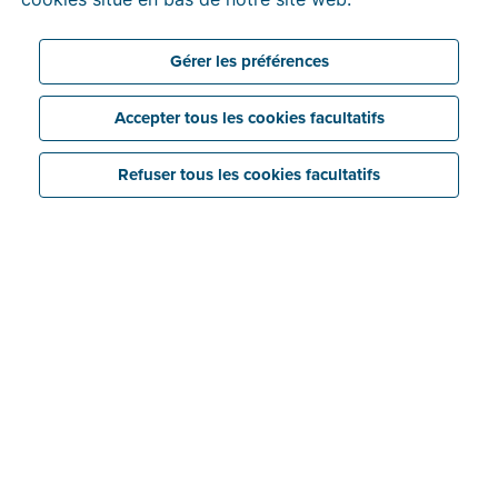
Créez vos factures facilement, même depuis
votre GSM
Gérer les préférences
Compatible Peppol dès le premier jour
Accepter tous les cookies facultatifs
Support humain inclus
Refuser tous les cookies facultatifs
Faites un essai gratuit maintenant
Voir les tarifs