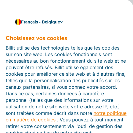
Français - Belgique
La facturation simple pour les pros du chantier
Vous gérez les chantiers.
Choisissez vos cookies
Billit s’occupe de
Billit utilise des technologies telles que les cookies
sur son site web. Les cookies fonctionnels sont
simplifier votre
nécessaires au bon fonctionnement du site web et ne
facturation.
peuvent être refusés. Billit utilise également des
cookies pour améliorer ce site web et à d'autres fins,
Moins d’admin le soir, plus de temps pour le
telles que la personnalisation des publicités sur les
terrain
canaux partenaires, si vous donnez votre accord.
Dans ce cas, certaines données à caractère
Si votre logiciel actuel vous ralentit, il est peut-être
personnel (telles que des informations sur votre
temps de changer. Avec Billit, vous créez vos factures
utilisation de notre site web, votre adresse IP, etc.)
plus facilement, vous les envoyez via Peppol et vous
sont traitées comme décrit dans notre
notre politique
gardez une vue claire sur vos paiements, même quand
en matière de cookies
. Vous pouvez à tout moment
vos journées se passent sur chantier.
retirer votre consentement via l'outil de gestion des
cookies situé en bas de notre site web.