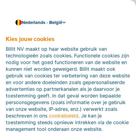
Nederlands - België
Factureer snel en makkelijk met Billit
E-facturen via Peppol
Kies jouw cookies
versturen en ontvangen -
Billit NV maakt op haar website gebruik van
technologieën zoals cookies. Functionele cookies zijn
ga meteen van start
nodig voor het goed functioneren van de website en
kunnen niet worden geweigerd. Billit maakt ook
Digitale facturen uitwisselen
met je klanten en
gebruik van cookies ter verbetering van deze website
leveranciers hoeft niet ingewikkeld te zijn. Met
Billit
en voor andere doeleinden zoals gepersonaliseerde
ben je in
enkele minuten aangesloten op het
Peppol-
advertenties op partnerkanalen als je daarvoor je
netwerk
en verzend je meteen je eerste e-factuur –
toestemming geeft. In dat geval worden bepaalde
helemaal volgens de wettelijke vereisten. Snel, veilig
persoonsgegevens (zoals informatie over je gebruik
en zonder gedoe.
van onze website, IP-adres, enz.) verwerkt zoals
Probeer Billit 15 dagen gratis
beschreven in ons
cookiebeleid
. Je kan je
toestemming steeds opnieuw intrekken via de cookie
management tool onderaan onze website.