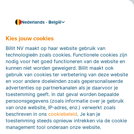
Nederlands - België
Kies jouw cookies
Hoe kunnen we je helpen?
Help-artikelen
Billit NV maakt op haar website gebruik van
technologieën zoals cookies. Functionele cookies zijn
Op deze sectie van de Billit-website vind je
nodig voor het goed functioneren van de website en
handleidingen en informatie over alle functies in Billit.
kunnen niet worden geweigerd. Billit maakt ook
Je kan help-artikelen vinden via de zoekfunctie of via
gebruik van cookies ter verbetering van deze website
de menu-structuur links.
en voor andere doeleinden zoals gepersonaliseerde
advertenties op partnerkanalen als je daarvoor je
Zoek
toestemming geeft. In dat geval worden bepaalde
persoonsgegevens (zoals informatie over je gebruik
van onze website, IP-adres, enz.) verwerkt zoals
beschreven in ons
cookiebeleid
. Je kan je
Peppol
toestemming steeds opnieuw intrekken via de cookie
management tool onderaan onze website.
Verplichte e-facturatie via Peppol januari 2026