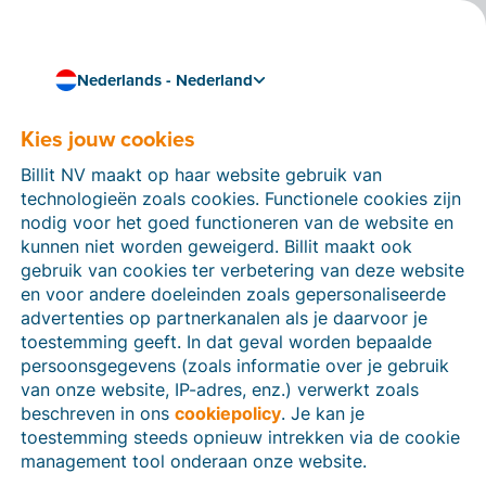
Nederlands - Nederland
Gebruiksvoorwaarden
Kies jouw cookies
Billit NV maakt op haar website gebruik van
Laatste Update: 23 december 2025
technologieën zoals cookies. Functionele cookies zijn
nodig voor het goed functioneren van de website en
kunnen niet worden geweigerd. Billit maakt ook
gebruik van cookies ter verbetering van deze website
Belangrijk: Lees deze gebruiksvoorwaarden
en voor andere doeleinden zoals gepersonaliseerde
zorgvuldig door, aangezien ze van toepassing zijn op
advertenties op partnerkanalen als je daarvoor je
jouw gebruik van onze website.
toestemming geeft. In dat geval worden bepaalde
Door gebruik te maken van de website van Billit,
persoonsgegevens (zoals informatie over je gebruik
beschikbaar op www.billit.eu (de “
Website
”), bevestig
van onze website, IP-adres, enz.) verwerkt zoals
je (ook wel de “
Gebruiker
” genoemd) dat je deze
beschreven in ons
cookiepolicy
. Je kan je
Voorwaarden hebt gelezen en begrepen en dat je
toestemming steeds opnieuw intrekken via de cookie
instemt deze Voorwaarden na te leven. Als je niet
management tool onderaan onze website.
akkoord gaat met deze Voorwaarden, mag je de