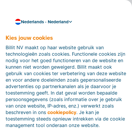
Nederlands - Nederland
Koppel je dossiers en boekhoudpakket in één centraal
platform
Kies jouw cookies
Het gratis
Billit NV maakt op haar website gebruik van
accountantsportaal dat
technologieën zoals cookies. Functionele cookies zijn
jou laat focussen op je
nodig voor het goed functioneren van de website en
kunnen niet worden geweigerd. Billit maakt ook
kerntaken
gebruik van cookies ter verbetering van deze website
en voor andere doeleinden zoals gepersonaliseerde
Het Billit-platform verzamelt al je dossiers op 1
advertenties op partnerkanalen als je daarvoor je
overzichtelijke plek. Zo zie je in een oogopslag waar
toestemming geeft. In dat geval worden bepaalde
je ondernemers mee bezig zijn en heb je altijd toegang
persoonsgegevens (zoals informatie over je gebruik
tot hun documenten. Koppel bovendien je
van onze website, IP-adres, enz.) verwerkt zoals
boekhoudpakket en automatiseer tijdrovende taken
beschreven in ons
cookiepolicy
. Je kan je
zoals data kopiëren. Zo houd jij meer tijd over voor je
toestemming steeds opnieuw intrekken via de cookie
kerntaken.
management tool onderaan onze website.