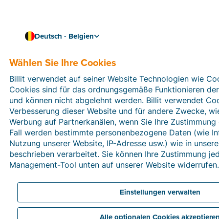
Deutsch - Belgien
Datenschutzerklärung
Wählen Sie Ihre Cookies
Billit verwendet auf seiner Website Technologien wie Co
Letzte Änderung:
23. Dezember 2025
Cookies sind für das ordnungsgemäße Funktionieren der
und können nicht abgelehnt werden. Billit verwendet Co
Verbesserung dieser Website und für andere Zwecke, wie 
Werbung auf Partnerkanälen, wenn Sie Ihre Zustimmung 
Fall werden bestimmte personenbezogene Daten (wie In
Nutzung unserer Website, IP-Adresse usw.) wie in unser
1. Einleitung
beschrieben verarbeitet. Sie können Ihre Zustimmung je
Management-Tool unten auf unserer Website widerrufen
Diese Datenschutzerklärung beschreibt, wie Billit (im
Folgenden „
Billit
“, „
wir
“, „
uns/unsere
“ genannt)
personenbezogene Daten auf seiner Website
Einstellungen verwalten
https://www.billit.eu/
und den Subdomains (im
Folgenden „
Website
“ genannt) sowie im Rahmen
Alle optionalen Cookies akzeptiere