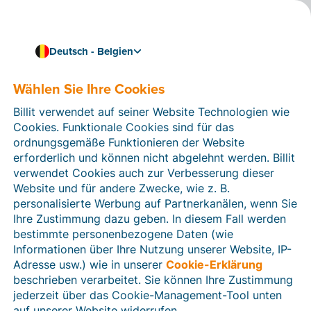
Deutsch - Belgien
Ist Ihr Unternehmen bereit für die Zukunft?
E-Rechnung und Peppol
Wählen Sie Ihre Cookies
für Unternehmen aller
Billit verwendet auf seiner Website Technologien wie
Cookies. Funktionale Cookies sind für das
Art
ordnungsgemäße Funktionieren der Website
erforderlich und können nicht abgelehnt werden. Billit
Automatisieren Sie Ihre Fakturierung und machen Sie
verwendet Cookies auch zur Verbesserung dieser
Zeit für Ihr Kerngeschäft frei
Website und für andere Zwecke, wie z. B.
Kostenlos testen
Billit kennenlernen
personalisierte Werbung auf Partnerkanälen, wenn Sie
Ihre Zustimmung dazu geben. In diesem Fall werden
bestimmte personenbezogene Daten (wie
Informationen über Ihre Nutzung unserer Website, IP-
Adresse usw.) wie in unserer
Cookie-Erklärung
beschrieben verarbeitet. Sie können Ihre Zustimmung
jederzeit über das Cookie-Management-Tool unten
auf unserer Website widerrufen.