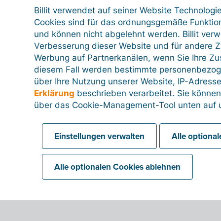
Billit verwendet auf seiner Website Technologi
Cookies sind für das ordnungsgemäße Funktion
und können nicht abgelehnt werden. Billit ver
Verbesserung dieser Website und für andere Zw
Werbung auf Partnerkanälen, wenn Sie Ihre Z
diesem Fall werden bestimmte personenbezog
über Ihre Nutzung unserer Website, IP-Adresse
Erklärung
beschrieben verarbeitet. Sie können
CWT
über das Cookie-Management-Tool unten auf u
Das globale Unternehmen CWT, spezialisiert auf
Geschäftsreisen, Meetings und Events, wandte
Einstellungen verwalten
Alle optiona
sich an Billit für eine maßgeschneiderte Lösung
zur elektronischen Rechnungsstellung.
Mehr lesen
Alle optionalen Cookies ablehnen