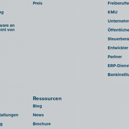
Preis
Freiberufl
ng
KMU
Unterneh
ware an
int von
Öffentlich
Steuerbera
Entwickler
Partner
ERP-Dienst
Bankinstit
Ressourcen
Blog
taltungen
News
ng
Brochure