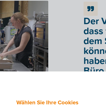
Der Vo
dass 
dem 
könn
habe
Büro,
Joke Zwanc
Wählen Sie Ihre Cookies