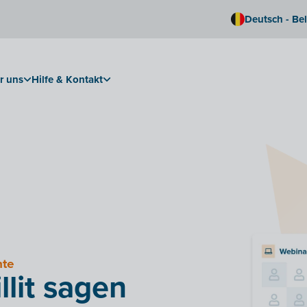
Deutsch - Be
r uns
Hilfe & Kontakt
hte
lit sagen