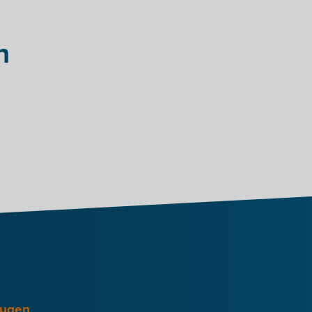
n
eugen