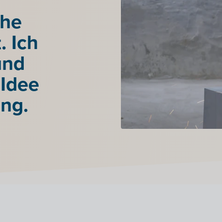
ohe
. Ich
und
 Idee
ng.