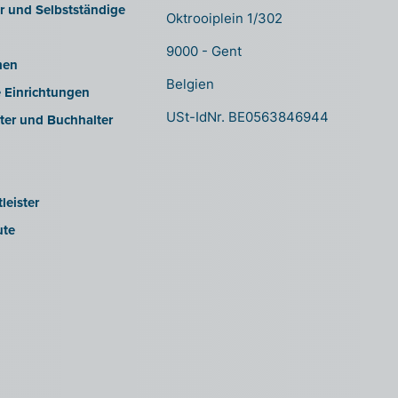
er und Selbstständige
Oktrooiplein 1/302
9000 - Gent
men
Belgien
e Einrichtungen
USt-IdNr. BE0563846944
ter und Buchhalter
leister
ute