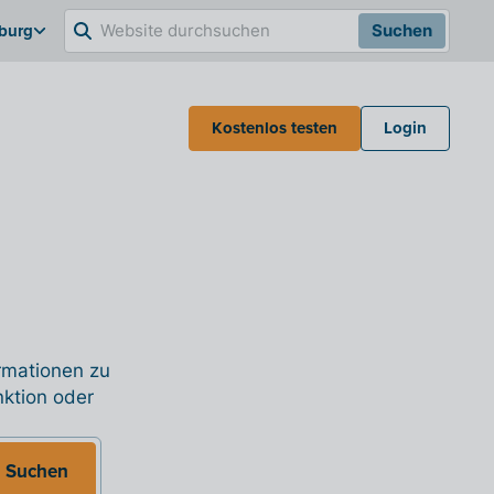
burg
Suchen
Kostenlos testen
Login
ormationen zu
nktion oder
Suchen