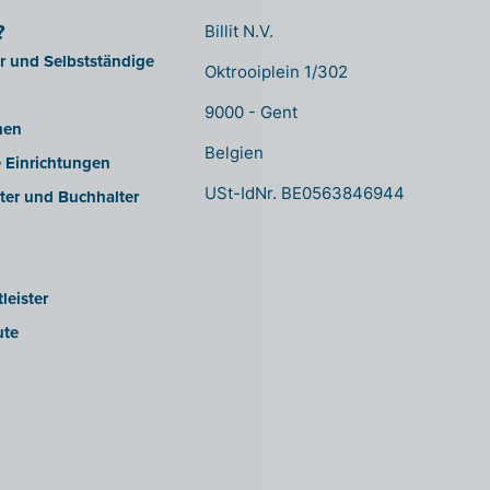
?
Billit N.V.
er und Selbstständige
Oktrooiplein 1/302
9000 - Gent
men
Belgien
e Einrichtungen
USt-IdNr. BE0563846944
ter und Buchhalter
leister
ute