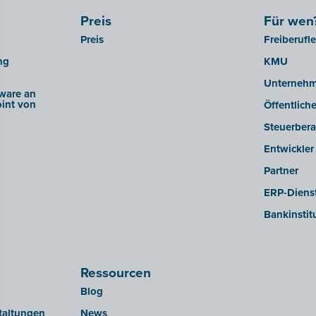
Preis
Für wen
Preis
Freiberufl
ng
KMU
Unterneh
ware an
int von
Öffentlich
Steuerbera
Entwickler
Partner
ERP-Dienst
Bankinstit
Ressourcen
Blog
taltungen
News