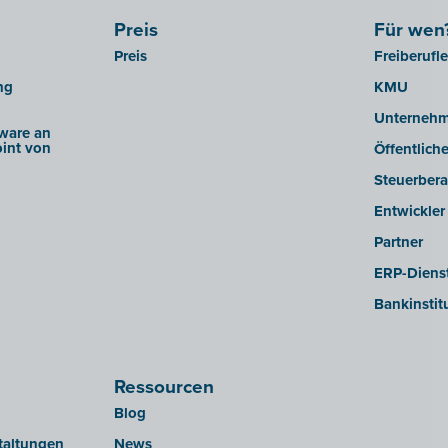
Preis
Für wen
Preis
Freiberufl
ng
KMU
Unterneh
ware an
int von
Öffentlich
Steuerbera
Entwickler
Partner
ERP-Dienst
Bankinstit
Ressourcen
Blog
taltungen
News