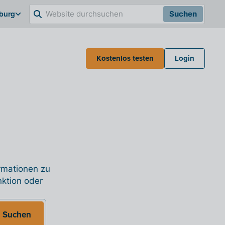
burg
Suchen
Kostenlos testen
Login
ormationen zu
nktion oder
Suchen