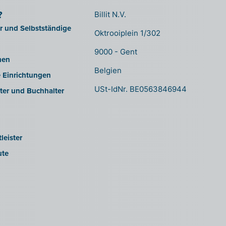
?
Billit N.V.
er und Selbstständige
Oktrooiplein 1/302
9000 - Gent
men
Belgien
e Einrichtungen
USt-IdNr. BE0563846944
ter und Buchhalter
leister
ute