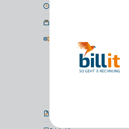
Zeiterfassung
Projekte
Einstellungen
Allgemeine Einstellungen
E-Mail-Einstellungen
Corporate Style
Benutzereinstellungen
Lizenz
Rechnungen
Rechnungslayout
Layoutvorlagen