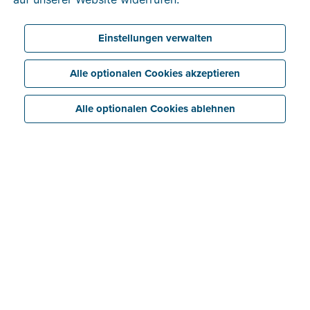
Einstellungen verwalten
Alle optionalen Cookies akzeptieren
Alle optionalen Cookies ablehnen
Für mich ist der größte
Vorteil von Billit die hohe
Benutzerfreundlichkeit. Ich
bin immer auf Achse, und
deshalb gefällt mir die Idee