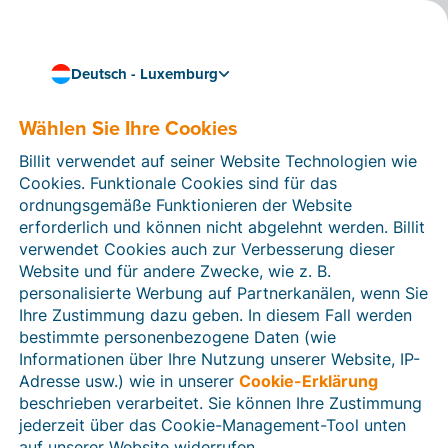
Deutsch - Luxemburg
Verknüpfen Sie Ihre Akten und Ihr Buchhaltungspaket
auf einer zentralen Plattform
Wählen Sie Ihre Cookies
Das kostenlose
Billit verwendet auf seiner Website Technologien wie
Buchhaltersportal, mit
Cookies. Funktionale Cookies sind für das
dem Sie sich auf Ihr
ordnungsgemäße Funktionieren der Website
erforderlich und können nicht abgelehnt werden. Billit
Kerngeschäft
verwendet Cookies auch zur Verbesserung dieser
Website und für andere Zwecke, wie z. B.
konzentrieren können
personalisierte Werbung auf Partnerkanälen, wenn Sie
Ihre Zustimmung dazu geben. In diesem Fall werden
Die Billit-Plattform sammelt alle Ihre Akten an einem
bestimmte personenbezogene Daten (wie
einzigen Ort. Somit sehen Sie auf einen Blick, woran
Informationen über Ihre Nutzung unserer Website, IP-
Ihre Unternehmer arbeiten, und haben jederzeit Zugriff
Adresse usw.) wie in unserer
Cookie-Erklärung
auf ihre Dokumente. Verknüpfen Sie außerdem Ihr
beschrieben verarbeitet. Sie können Ihre Zustimmung
Buchhaltungspaket und automatisieren Sie
jederzeit über das Cookie-Management-Tool unten
zeitaufwändige Aufgaben wie das Kopieren von Daten.
auf unserer Website widerrufen.