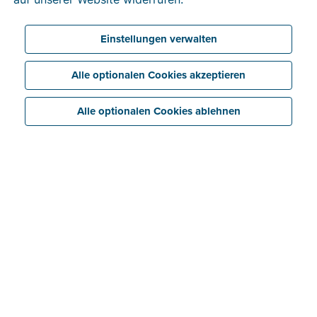
Einstellungen verwalten
Alle optionalen Cookies akzeptieren
Alle optionalen Cookies ablehnen
Digital statt Zettelwirtschaft:
So bringen Sie Ordnung ins
Büro
Ihr Schreibtisch versinkt regelmäßig im Papiersalat?