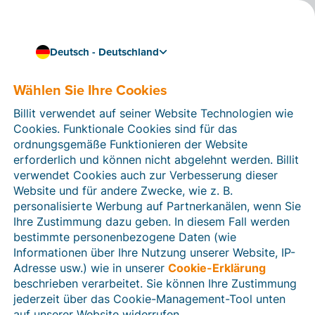
Deutsch - Deutschland
Wählen Sie Ihre Cookies
Digitalisierung & Trends
Dokumente richtig
Billit verwendet auf seiner Website Technologien wie
digitalisieren: So
Cookies. Funktionale Cookies sind für das
ordnungsgemäße Funktionieren der Website
schaffen kleine
erforderlich und können nicht abgelehnt werden. Billit
verwendet Cookies auch zur Verbesserung dieser
Unternehmen Ordnung
Website und für andere Zwecke, wie z. B.
personalisierte Werbung auf Partnerkanälen, wenn Sie
und Effizienz
Ihre Zustimmung dazu geben. In diesem Fall werden
bestimmte personenbezogene Daten (wie
Weniger Papier, mehr Überblick – so gelingt der
Informationen über Ihre Nutzung unserer Website, IP-
digitale Start ins Dokumentenmanagement
Adresse usw.) wie in unserer
Cookie-Erklärung
4 min Lesezeit
beschrieben verarbeitet. Sie können Ihre Zustimmung
jederzeit über das Cookie-Management-Tool unten
auf unserer Website widerrufen.