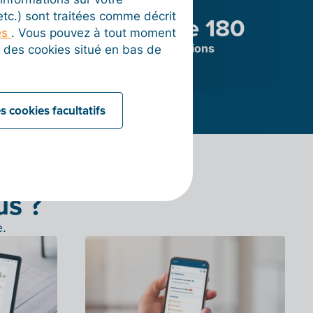
 etc.) sont traitées comme décrit
ns
Plus de 180
es
. Vous pouvez à tout moment
aires
intégrations
on des cookies situé en bas de
s cookies facultatifs
us ?
e.