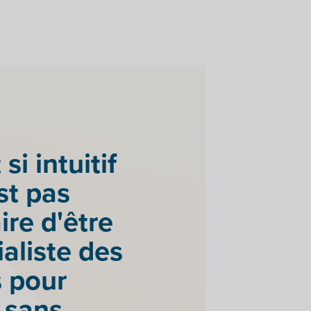
 si intuitif
est pas
ire d'être
aliste des
s pour
r sans