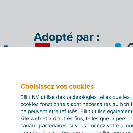
Adopté par :
Choisissez vos cookies
Billit NV utilise des technologies telles que le
cookies fonctionnels sont nécessaires au bon 
ne peuvent être refusés. Billit utilise égalemen
ogiciel de facturation que
site web et à d'autres fins, telles que la person
canaux partenaires, si vous donnez votre acco
données à caractère personnel (telles que des 