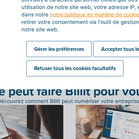
cherchiez
utilisation de notre site web, votre adresse IP,
 de 7 millions
87 millio
dans notre
notre politique en matière de cooki
de factures/mois
de transactions banc
retirer votre consentement via l'outil de gesti
notre site web.
Gérer les préférences
Accepter tous le
Refuser tous les cookies facultatifs
 peut faire Billit pour vo
écouvrez comment Billit peut numériser votre entrepris