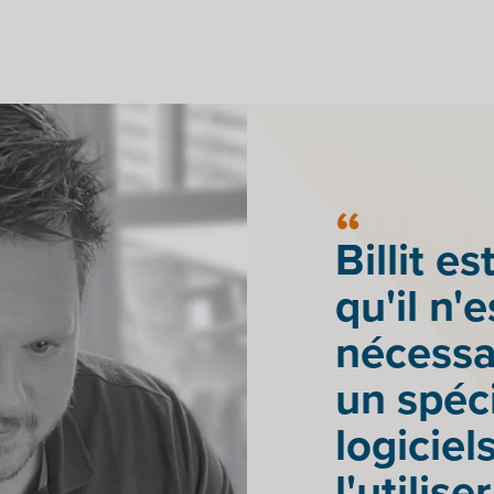
Billit est
qu'il n'
nécessa
un spéci
logiciel
l'utilise