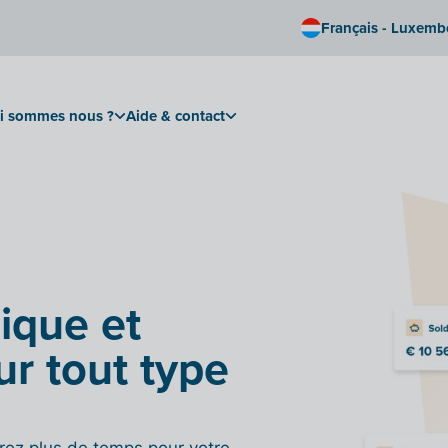
Français - Luxem
i sommes nous ?
Aide & contact
ique et
ur tout type
érez plus de temps pour votre