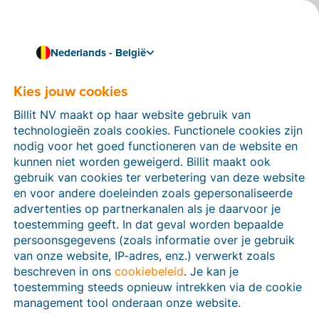
Nederlands - België
Dé Belgische facturatiesoftware sinds 2014
Jij expert in je job, wij in
Kies jouw cookies
je facturatie!
Billit NV maakt op haar website gebruik van
technologieën zoals cookies. Functionele cookies zijn
Een factuur maken was nog nooit zo
nodig voor het goed functioneren van de website en
makkelijk
kunnen niet worden geweigerd. Billit maakt ook
gebruik van cookies ter verbetering van deze website
Sinds 2026 is e-facturatie verplicht voor elke
en voor andere doeleinden zoals gepersonaliseerde
ondernemer. Met Billit zit je meteen goed. Of je nu
één
advertenties op partnerkanalen als je daarvoor je
of duizend facturen
per jaar verstuurt, Billit is er voor
toestemming geeft. In dat geval worden bepaalde
jou. Jij onderneemt, wij regelen de rest.
persoonsgegevens (zoals informatie over je gebruik
van onze website, IP-adres, enz.) verwerkt zoals
Peppol-ready vanaf dag één
beschreven in ons
cookiebeleid
. Je kan je
Vertrouwd door meer dan 300.000 ondernemers
toestemming steeds opnieuw intrekken via de cookie
management tool onderaan onze website.
120% fiscaal aftrekbaar