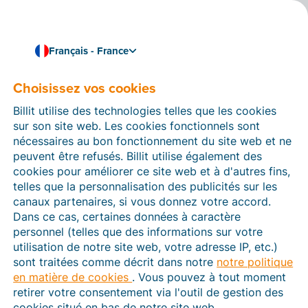
Français - France
Avez-vous un compte bancaire avec ING ?
Liez Billit à ING et payez
Choisissez vos cookies
facilement vos factures
Billit utilise des technologies telles que les cookies
sur son site web. Les cookies fonctionnels sont
en ligne
nécessaires au bon fonctionnement du site web et ne
peuvent être refusés. Billit utilise également des
Vous avez un compte Business'Bank chez ING ? Grâce
cookies pour améliorer ce site web et à d'autres fins,
au nouveau lien entre Billit et ING, il est maintenant
telles que la personnalisation des publicités sur les
encore plus facile de lier votre compte bancaire dans
canaux partenaires, si vous donnez votre accord.
Billit. De plus, grâce à ce lien, vous pouvez facilement
Dans ce cas, certaines données à caractère
transférer les fichiers de paiement de Billit directement
personnel (telles que des informations sur votre
dans votre application ING Business'Bank.
utilisation de notre site web, votre adresse IP, etc.)
sont traitées comme décrit dans notre
notre politique
en matière de cookies
. Vous pouvez à tout moment
retirer votre consentement via l'outil de gestion des
cookies situé en bas de notre site web.