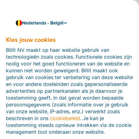
Nederlands - België
Heb je een bankrekening bij ING?
Koppel Billit met ING en
Kies jouw cookies
betaal je facturen
Billit NV maakt op haar website gebruik van
technologieën zoals cookies. Functionele cookies zijn
eenvoudig online
nodig voor het goed functioneren van de website en
kunnen niet worden geweigerd. Billit maakt ook
Beschik je over een Business'Bank-rekening bij ING?
gebruik van cookies ter verbetering van deze website
Dankzij de nieuwe koppeling van Billit en ING koppel
en voor andere doeleinden zoals gepersonaliseerde
je nu nog eenvoudiger je bankrekening in Billit.
advertenties op partnerkanalen als je daarvoor je
Bovendien kun je dankzij de koppeling eenvoudig
toestemming geeft. In dat geval worden bepaalde
betaalbestanden vanuit Billit rechtstreeks in je ING
persoonsgegevens (zoals informatie over je gebruik
Business’Bank-app ontvangen.
van onze website, IP-adres, enz.) verwerkt zoals
beschreven in ons
cookiebeleid
. Je kan je
toestemming steeds opnieuw intrekken via de cookie
management tool onderaan onze website.