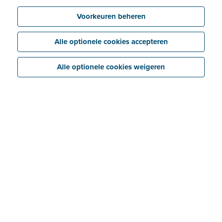
Voorkeuren beheren
Alle optionele cookies accepteren
Alle optionele cookies weigeren
Vereisten voor e-facturatie
in Roemenië
Wettelijke verplichtingen