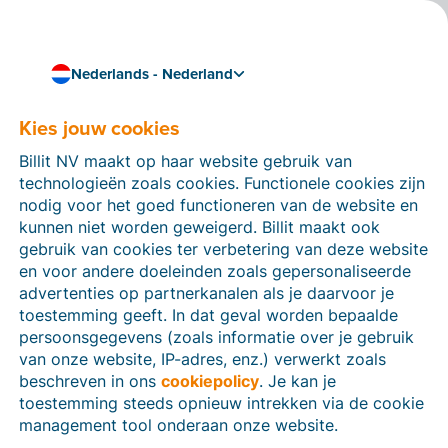
Nederlands - Nederland
Eenvoudig en conform factureren
E-facturatie in Roemenië
Kies jouw cookies
E-facturatie is al een tijdje verplicht in Roemenië voor
Billit NV maakt op haar website gebruik van
wie zaken doet met de Roemeense overheid.
technologieën zoals cookies. Functionele cookies zijn
nodig voor het goed functioneren van de website en
Ook voor Roemeense bedrijven zal er veel veranderen
kunnen niet worden geweigerd. Billit maakt ook
want er zijn nieuwe verplichtingen op komst rond e-
gebruik van cookies ter verbetering van deze website
facturatie en belastingaangiftes.
en voor andere doeleinden zoals gepersonaliseerde
advertenties op partnerkanalen als je daarvoor je
Lees hier meer over de huidige situatie en de
toestemming geeft. In dat geval worden bepaalde
voorspelde impact op jouw bedrijf.
persoonsgegevens (zoals informatie over je gebruik
Maak een gratis account
van onze website, IP-adres, enz.) verwerkt zoals
beschreven in ons
cookiepolicy
. Je kan je
toestemming steeds opnieuw intrekken via de cookie
management tool onderaan onze website.