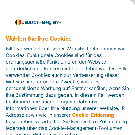
Deutsch - Belgien
Wählen Sie Ihre Cookies
Kenntnisse & Fertigkeiten
E-Rechnungspflicht:
Billit verwendet auf seiner Website Technologien wie
Warum Peppol weit mehr
Cookies. Funktionale Cookies sind für das
ordnungsgemäße Funktionieren der Website
als nur „Compliance“ ist
erforderlich und können nicht abgelehnt werden. Billit
verwendet Cookies auch zur Verbesserung dieser
4 min Lesezeit
Website und für andere Zwecke, wie z. B.
personalisierte Werbung auf Partnerkanälen, wenn Sie
Ihre Zustimmung dazu geben. In diesem Fall werden
bestimmte personenbezogene Daten (wie
Informationen über Ihre Nutzung unserer Website, IP-
Adresse usw.) wie in unserer
Cookie-Erklärung
beschrieben verarbeitet. Sie können Ihre Zustimmung
jederzeit über das Cookie-Management-Tool unten
auf unserer Website widerrufen.