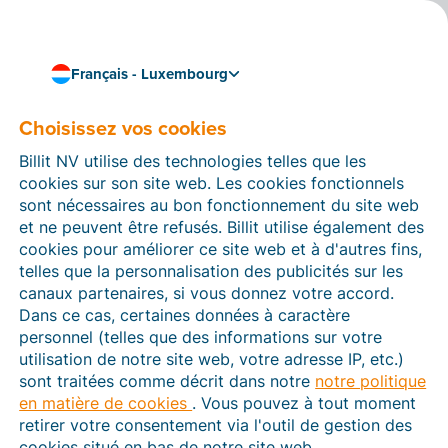
Français - Luxembourg
Tarifs
Choisissez vos cookies
Sélectionnez le nombre de factures entrantes et
sortantes que vous traitez chaque mois et choisissez
Billit NV utilise des technologies telles que les
un tarif adapté à votre entreprise.
cookies sur son site web. Les cookies fonctionnels
sont nécessaires au bon fonctionnement du site web
Payant
et ne peuvent être refusés. Billit utilise également des
cookies pour améliorer ce site web et à d'autres fins,
telles que la personnalisation des publicités sur les
Combien de factures*
canaux partenaires, si vous donnez votre accord.
Dans ce cas, certaines données à caractère
traitez-vous par mois ?
personnel (telles que des informations sur votre
utilisation de notre site web, votre adresse IP, etc.)
sont traitées comme décrit dans notre
notre politique
25
en matière de cookies
. Vous pouvez à tout moment
retirer votre consentement via l'outil de gestion des
1 - 25 :
cookies situé en bas de notre site web.