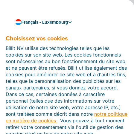
Français - Luxembourg
Choisissez vos cookies
Comment pouvons-nous vous aider ?
Articles d’aide
Billit NV utilise des technologies telles que les
cookies sur son site web. Les cookies fonctionnels
Dans cette section du site Web Billit, vous trouverez
sont nécessaires au bon fonctionnement du site web
des manuels et des informations sur toutes les
et ne peuvent être refusés. Billit utilise également des
fonctions de Billit. Vous pouvez trouver des articles
cookies pour améliorer ce site web et à d'autres fins,
d’aide via le moteur de recherche ou le menu structuré
telles que la personnalisation des publicités sur les
à gauche.
canaux partenaires, si vous donnez votre accord.
Dans ce cas, certaines données à caractère
Cherchez
personnel (telles que des informations sur votre
utilisation de notre site web, votre adresse IP, etc.)
sont traitées comme décrit dans notre
notre politique
en matière de cookies
. Vous pouvez à tout moment
Vérification d’identité
retirer votre consentement via l'outil de gestion des
cookies situé en bas de notre site web.