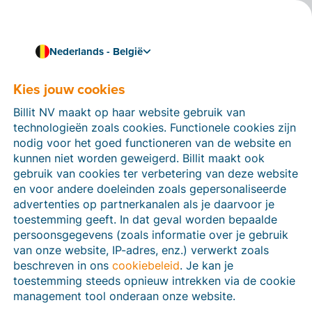
Nederlands - België
Kies jouw cookies
Hoe kunnen we je helpen?
Help-artikelen
Billit NV maakt op haar website gebruik van
technologieën zoals cookies. Functionele cookies zijn
Op deze sectie van de Billit-website vind je
nodig voor het goed functioneren van de website en
handleidingen en informatie over alle functies in Billit.
kunnen niet worden geweigerd. Billit maakt ook
Je kan help-artikelen vinden via de zoekfunctie of via
gebruik van cookies ter verbetering van deze website
de menu-structuur links.
en voor andere doeleinden zoals gepersonaliseerde
advertenties op partnerkanalen als je daarvoor je
Zoek
toestemming geeft. In dat geval worden bepaalde
persoonsgegevens (zoals informatie over je gebruik
van onze website, IP-adres, enz.) verwerkt zoals
beschreven in ons
cookiebeleid
. Je kan je
Peppol
toestemming steeds opnieuw intrekken via de cookie
management tool onderaan onze website.
Verplichte e-facturatie via Peppol januari 2026