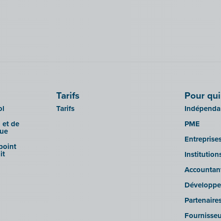
Tarifs
Pour qui
ol
Tarifs
Indépendan
 et de
PME
que
Entreprise
 point
it
Institutio
Accountan
Développe
Partenaire
Fournisseu