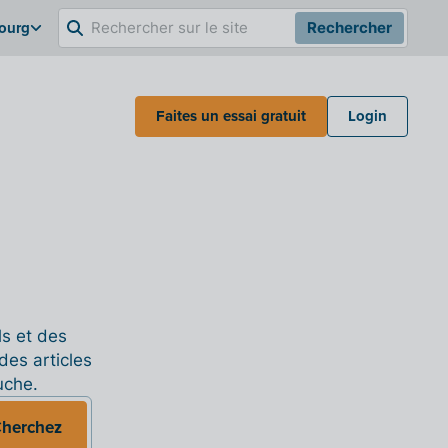
bourg
Rechercher
Faites un essai gratuit
Login
ls et des
des articles
uche.
herchez