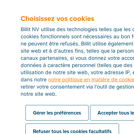
Choisissez vos cookies
Billit NV utilise des technologies telles que le
cookies fonctionnels sont nécessaires au bon 
ne peuvent être refusés. Billit utilise égalemen
site web et à d'autres fins, telles que la person
canaux partenaires, si vous donnez votre acco
données à caractère personnel (telles que des 
À l’écran suivant, vous pouvez vérifier les données.
utilisation de notre site web, votre adresse IP,
pour générer un fichier de paiement et cliquez sur « 
dans notre
notre politique en matière de cooki
ING ». Vous avez plusieurs comptes ? N’oubliez pas
retirer votre consentement via l'outil de gesti
avant de transférer le fichier de paiement.
notre site web.
Le statut de paiement de votre facture ne sera pas m
paiement généré. (En effet, votre facture n’a pas e
Gérer les préférences
Accepter tous le
Comme dans le cas des autres transactions, le statu
modifié qu’après que le paiement a été exécuté et l
Refuser tous les cookies facultatifs
paiements aura pu établir un lien entre la transactio