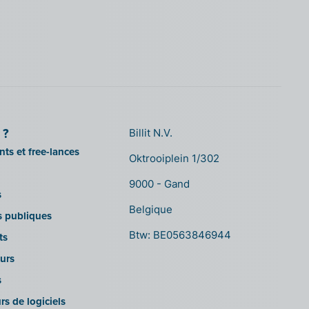
 ?
Billit N.V.
ts et free-lances
Oktrooiplein 1/302
9000 - Gand
s
Belgique
ns publiques
Btw: BE0563846944
ts
urs
s
rs de logiciels