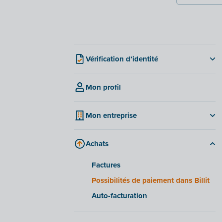
Vérification d’identité
Pour les entreprises
luxembourgeoises
Mon profil
FAQ vérification d’identité
Mon entreprise
Onglet « Entreprise »
Achats
Onglet « Banque »
Onglet « Pièces jointes »
Factures
Onglet « Informations »
Possibilités de paiement dans Billit
Onglet « Historique »
Auto-facturation
Onglet « Facturation électronique »
Foire aux questions