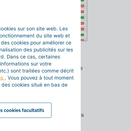
s cookies sur son site web. Les
fonctionnement du site web et
t des cookies pour améliorer ce
nalisation des publicités sur les
rd. Dans ce cas, certaines
informations sur votre
 Sélectionnez votre compte bancaire
 etc.) sont traitées comme décrit
Transférer le fichier de paiement à
es
. Vous pouvez à tout moment
 de sélectionner le compte adéquat
on des cookies situé en bas de
odifié une fois le fichier de
ncore été payée à ce moment.)
s cookies facultatifs
t de paiement de la facture ne sera
e contrôle automatique des
n de paiement et la facture.