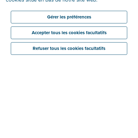
Gérer les préférences
Accepter tous les cookies facultatifs
Refuser tous les cookies facultatifs
Jean-Louis Nogalez Ruiz
est le fondateur et gérant
de l’entreprise
N.O.G. Plomberie
installée à Saint-
Josse-Ten-Noode (Bruxelles). Pour une PME familiale
comme la sienne, Billit répond à tous les critères.