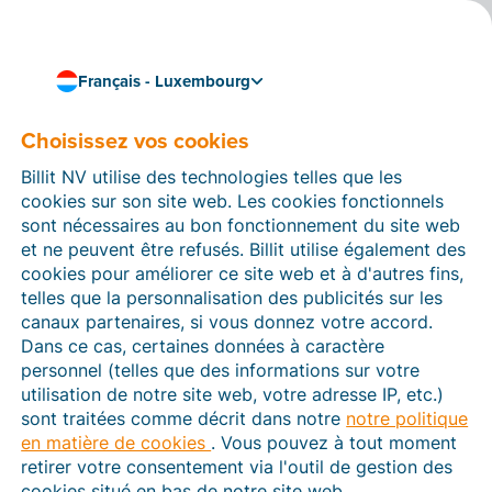
Français - Luxembourg
Choisissez vos cookies
Témoinage
Témoinage d’un client
Billit NV utilise des technologies telles que les
satisfait : Jean-Louis
cookies sur son site web. Les cookies fonctionnels
sont nécessaires au bon fonctionnement du site web
Nogalez Ruiz de N.O.G.
et ne peuvent être refusés. Billit utilise également des
cookies pour améliorer ce site web et à d'autres fins,
Plomberie
telles que la personnalisation des publicités sur les
canaux partenaires, si vous donnez votre accord.
Dans ce cas, certaines données à caractère
personnel (telles que des informations sur votre
Billit est une plateforme intuitive et
utilisation de notre site web, votre adresse IP, etc.)
accessible via le cloud à tous les membres de
sont traitées comme décrit dans notre
notre politique
l’entreprise. Le rapport qualité-prix est
en matière de cookies
. Vous pouvez à tout moment
excellent
retirer votre consentement via l'outil de gestion des
2 min temps de lecture
cookies situé en bas de notre site web.