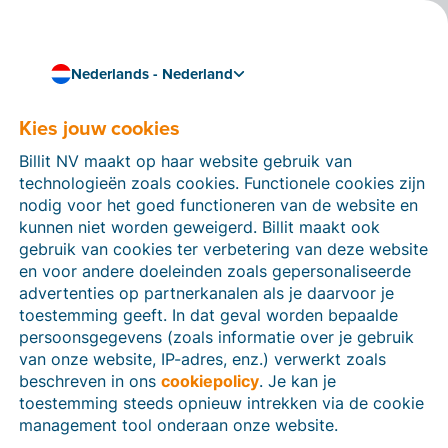
Nederlands - Nederland
Co-founder & chairman
Over Tom
Kies jouw cookies
Tom is de medeoprichter van Billit. Als geen ander is
Billit NV maakt op haar website gebruik van
hij op de hoogte van trends in e-facturatie en
technologieën zoals cookies. Functionele cookies zijn
digitalisering van administratie. Zijn doel? ‘Vervelende’
nodig voor het goed functioneren van de website en
taken voor ondernemers automatiseren, zodat ze zich
kunnen niet worden geweigerd. Billit maakt ook
volop kunnen toeleggen op het ondernemen zelf.
gebruik van cookies ter verbetering van deze website
en voor andere doeleinden zoals gepersonaliseerde
advertenties op partnerkanalen als je daarvoor je
toestemming geeft. In dat geval worden bepaalde
persoonsgegevens (zoals informatie over je gebruik
van onze website, IP-adres, enz.) verwerkt zoals
beschreven in ons
cookiepolicy
. Je kan je
toestemming steeds opnieuw intrekken via de cookie
management tool onderaan onze website.