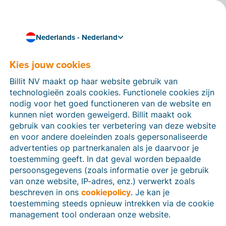
Nederlands - Nederland
Het laatste nieuws over Billit
Nieuws
Kies jouw cookies
Alle updates van nieuwe releases tot internationale
Billit NV maakt op haar website gebruik van
samenwerkingen.
technologieën zoals cookies. Functionele cookies zijn
nodig voor het goed functioneren van de website en
kunnen niet worden geweigerd. Billit maakt ook
gebruik van cookies ter verbetering van deze website
en voor andere doeleinden zoals gepersonaliseerde
advertenties op partnerkanalen als je daarvoor je
toestemming geeft. In dat geval worden bepaalde
persoonsgegevens (zoals informatie over je gebruik
van onze website, IP-adres, enz.) verwerkt zoals
beschreven in ons
cookiepolicy
. Je kan je
toestemming steeds opnieuw intrekken via de cookie
management tool onderaan onze website.