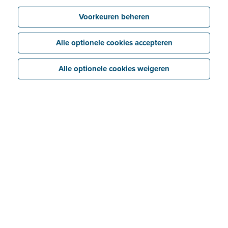
Voorkeuren beheren
Alle optionele cookies accepteren
Alle optionele cookies weigeren
Weet jij al wat de nieuwe wetgeving in onze
buurlanden voor jouw bedrijf betekent? Het lijkt nu
misschien nog ver weg maar voor je het weet is het zo
ver.
Vanaf 1 juli 2030 wordt e‑facturatie officieel verplicht