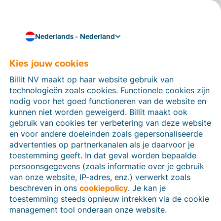
Nederlands - Nederland
Kies jouw cookies
Kennis & vaardigheden
Zakendoen over de
Billit NV maakt op haar website gebruik van
grens? Zó zit het met e-
technologieën zoals cookies. Functionele cookies zijn
nodig voor het goed functioneren van de website en
facturatie in België en
kunnen niet worden geweigerd. Billit maakt ook
gebruik van cookies ter verbetering van deze website
Duitsland
en voor andere doeleinden zoals gepersonaliseerde
advertenties op partnerkanalen als je daarvoor je
Doe je zaken met bedrijven in het buitenland? Dan is
toestemming geeft. In dat geval worden bepaalde
het slim om nú vast vooruit te kijken naar de
persoonsgegevens (zoals informatie over je gebruik
aankomende veranderingen in e-facturatie.
van onze website, IP-adres, enz.) verwerkt zoals
3 min leestijd
beschreven in ons
cookiepolicy
. Je kan je
toestemming steeds opnieuw intrekken via de cookie
management tool onderaan onze website.