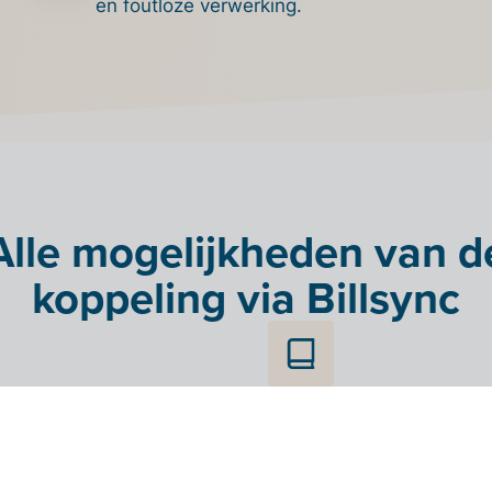
en foutloze verwerking.
Alle mogelijkheden van d
koppeling via Billsync
er klanten- en
Importeer
ciersgegevens via
grootboekrekening