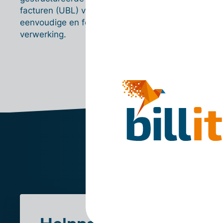
CSV
facturen (UBL) voor een
Importeer
eenvoudige en foutloze
leveranci
verwerking.
boekhoudso
CSV-best
bo