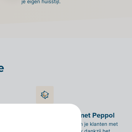
je eigen huisstijl.
e
Future-proof met Peppol
en via
Billit verbindt jou en je klanten met
het Peppol-netwerk dankzij het