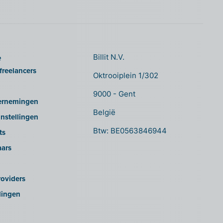
e
Billit N.V.
freelancers
Oktrooiplein 1/302
9000 - Gent
ernemingen
België
nstellingen
Btw: BE0563846944
ts
aars
oviders
lingen