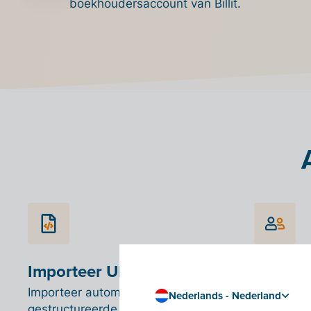
boekhoudersaccount van Billit.
Importeer UBL-facturen
Importe
leveran
Importeer automatisch
Nederlands - Nederland
gestructureerde electronische