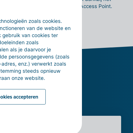
eigen Billit Peppol Access Point.
ningen via
Meer over Peppol
chnologieën zoals cookies.
t.
unctioneren van de website en
 gebruik van cookies ter
doeleinden zoals
en als je daarvoor je
alde persoonsgegevens (zoals
-adres, enz.) verwerkt zoals
estemming steeds opnieuw
raan onze website.
ookies accepteren
ync