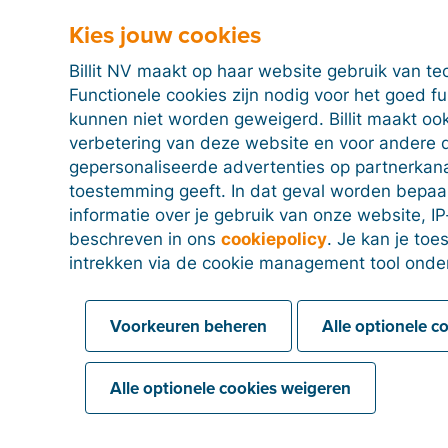
CSV
Kies jouw cookies
 klanten- en
Importeer grootboekreke
ersgegevens uit de
een CSV-bestand uit de
Billit NV maakt op haar website gebruik van te
ftware in Billit via een
boekhoudsoftware in Billi
Functionele cookies zijn nodig voor het goed f
and.
kunnen niet worden geweigerd. Billit maakt ook
verbetering van deze website en voor andere 
gepersonaliseerde advertenties op partnerkanal
toestemming geeft. In dat geval worden bepa
informatie over je gebruik van onze website, IP
beschreven in ons
cookiepolicy
. Je kan je to
intrekken via de cookie management tool onde
Koppel Billit met je
Voorkeuren beheren
Alle optionele c
ekhoudsoftware via Bills
Alle optionele cookies weigeren