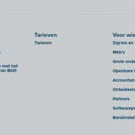
Tarieven
Voor wi
Tarieven
Zzp'ers en 
g
Mkb's
Grote ond
 met het
an Billit
Openbare i
Accountan
Ontwikkel
Partners
Softwarepr
Bankinstel