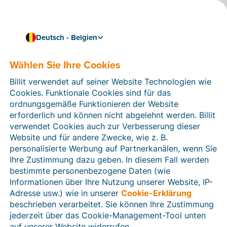
Deutsch - Belgien
Billit mit Ihrer Buchhaltungssoftware verknüpfen
Billit mit Horus
Wählen Sie Ihre Cookies
verknüpfen
Billit verwendet auf seiner Website Technologien wie
Cookies. Funktionale Cookies sind für das
Importieren Sie automatisch strukturierte
ordnungsgemäße Funktionieren der Website
elektronische Rechnungen (UBL) von Billit als
erforderlich und können nicht abgelehnt werden. Billit
Buchungsvorschläge oder importiere sie in das
verwendet Cookies auch zur Verbesserung dieser
gewünschte Journal in Horus. Kunden- und
Website und für andere Zwecke, wie z. B.
Lieferantendaten aus Horus importieren. Importieren
personalisierte Werbung auf Partnerkanälen, wenn Sie
Sie CODA-Dateien aus Billit.
Ihre Zustimmung dazu geben. In diesem Fall werden
bestimmte personenbezogene Daten (wie
Informationen über Ihre Nutzung unserer Website, IP-
Adresse usw.) wie in unserer
Cookie-Erklärung
beschrieben verarbeitet. Sie können Ihre Zustimmung
jederzeit über das Cookie-Management-Tool unten
auf unserer Website widerrufen.