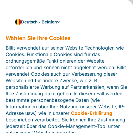
Deutsch - Belgien
Billit mit Ihrer Buchhaltungssoftware verknüpfen
Billit mit Visual Books
Wählen Sie Ihre Cookies
verknüpfen
Billit verwendet auf seiner Website Technologien wie
Cookies. Funktionale Cookies sind für das
Verknüpfen Sie Billit mit Visual Books und importieren
ordnungsgemäße Funktionieren der Website
Sie automatisch strukturierte elektronische
erforderlich und können nicht abgelehnt werden. Billit
Rechnungen und CODA-Dateien aus Billit. Importieren
verwendet Cookies auch zur Verbesserung dieser
Sie Kunden- und Lieferantendaten sowie
Website und für andere Zwecke, wie z. B.
Hauptbuchkonten über eine CSV-Datei aus der
personalisierte Werbung auf Partnerkanälen, wenn Sie
Buchhaltungssoftware in Billit.
Ihre Zustimmung dazu geben. In diesem Fall werden
bestimmte personenbezogene Daten (wie
Informationen über Ihre Nutzung unserer Website, IP-
Adresse usw.) wie in unserer
Cookie-Erklärung
beschrieben verarbeitet. Sie können Ihre Zustimmung
jederzeit über das Cookie-Management-Tool unten
auf unserer Website widerrufen.