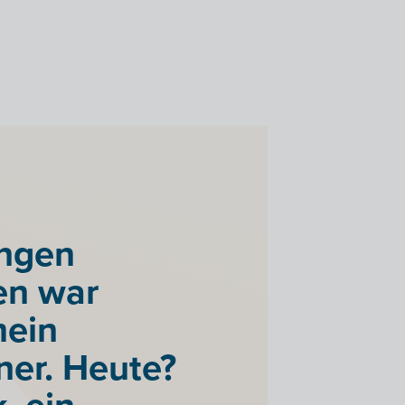
ngen
en war
mein
er. Heute?
k, ein