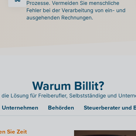
Prozesse. Vermeiden Sie menschliche
Fehler bei der Verarbeitung von ein- und
ausgehenden Rechnungen.
Warum Billit?
ist die Lösung für Freiberufler, Selbstständige und Unte
Unternehmen
Behörden
Steuerberater und 
en Sie Zeit
 zu mehr
italen
l-
int an