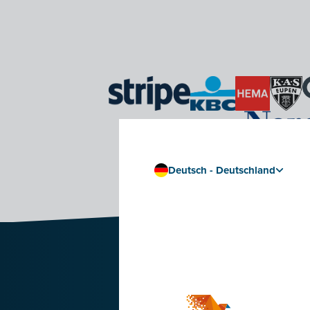
Deutsch - Deutschland
Die