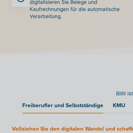
digitalisieren Sie Belege und
Kaufrechnungen für die automatische
Verarbeitung.
Billit 
Freiberufler und Selbstständige
KMU
Vollziehen Sie den digitalen Wandel und schaff
Verhelfen Sie Ihrem KMU durch Digitalisierung
Machen Sie Ihr Unternehmen bereit für den dig
Vernetzen Sie Ihre Organisation mit dem Peppo
Reduzieren Sie durch Digitalisierung den
Binden Sie Ihre Software an unseren Access Po