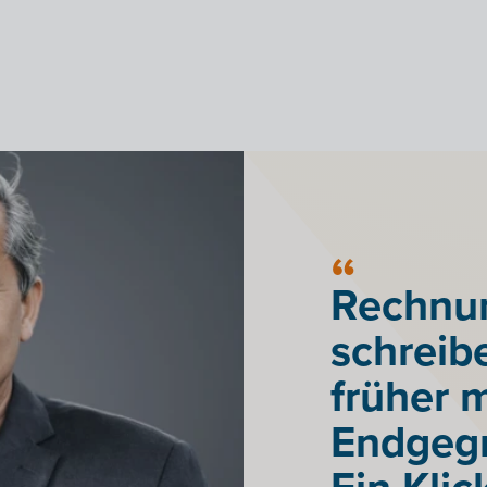
Rechnu
schreib
früher 
Endgegn
Ein Klic