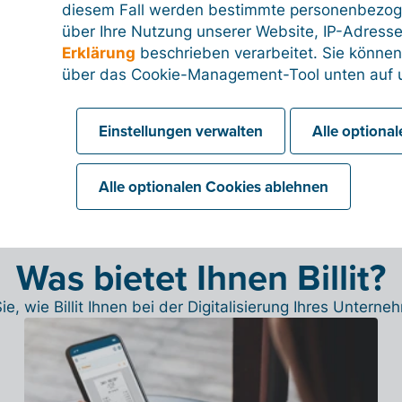
ie schon immer gesucht
diesem Fall werden bestimmte personenbezog
über Ihre Nutzung unserer Website, IP-Adresse
> 7 Mio.
> 87 Mio
Erklärung
beschrieben verarbeitet. Sie können
über das Cookie-Management-Tool unten auf u
echnungen/Monat
abgewickelte Zahlungs
Einstellungen verwalten
Alle optiona
Alle optionalen Cookies ablehnen
Was bietet Ihnen Billit?
ie, wie Billit Ihnen bei der Digitalisierung Ihres Unterneh