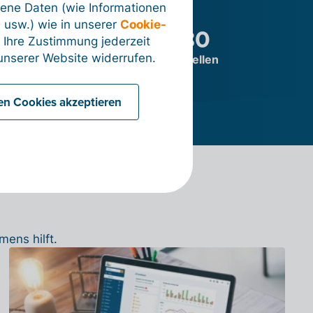
 haben
ene Daten (wie Informationen
 usw.) wie in unserer
Cookie-
.
> 180
 Ihre Zustimmung jederzeit
nserer Website widerrufen.
vorgänge
Schnittstellen
len Cookies akzeptieren
mens hilft.