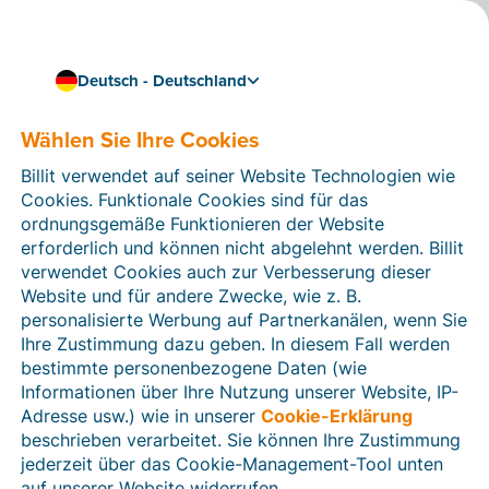
Deutsch - Deutschland
Machen Sie Ihr Unternehmen bereit für die digitale
Zukunft mit Peppol
Wählen Sie Ihre Cookies
Die sichere Software für
Billit verwendet auf seiner Website Technologien wie
Ihre internationale
Cookies. Funktionale Cookies sind für das
Fakturierung
ordnungsgemäße Funktionieren der Website
erforderlich und können nicht abgelehnt werden. Billit
verwendet Cookies auch zur Verbesserung dieser
Tauschen Sie schnell und einfach E-Rechnungen mit
Website und für andere Zwecke, wie z. B.
Ihren Kunden und Lieferanten auf der ganzen Welt aus.
personalisierte Werbung auf Partnerkanälen, wenn Sie
Verknüpfen Sie Ihre Software mit dem
Access Point
Ihre Zustimmung dazu geben. In diesem Fall werden
von Billit
und erhalten Sie Zugang zu allen gängigen e-
bestimmte personenbezogene Daten (wie
Invoicing-Netzwerken. So können Sie immer sicher
Informationen über Ihre Nutzung unserer Website, IP-
sein, dass Ihre Rechnungen sicher und den richtigen
Adresse usw.) wie in unserer
Cookie-Erklärung
Standards entsprechend versendet werden.
beschrieben verarbeitet. Sie können Ihre Zustimmung
Kostenlos testen
jederzeit über das Cookie-Management-Tool unten
auf unserer Website widerrufen.