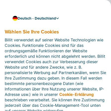
Deutsch - Deutschland
Schnelle und effiziente Rechnungsstellung von überall
aus
Wählen Sie Ihre Cookies
Die perfekte Software für
Billit verwendet auf seiner Website Technologien wie
Selbstständige und
Cookies. Funktionale Cookies sind für das
Freiberufler
ordnungsgemäße Funktionieren der Website
erforderlich und können nicht abgelehnt werden. Billit
verwendet Cookies auch zur Verbesserung dieser
Automatisieren Sie Ihre Verwaltung weitestmöglich,
Website und für andere Zwecke, wie z. B.
damit Sie sich auf Ihre Geschäftstätigkeiten
personalisierte Werbung auf Partnerkanälen, wenn Sie
konzentrieren können. Einige praktische Funktionen: in
Ihre Zustimmung dazu geben. In diesem Fall werden
wenigen Sekunden
Rechnungen erstellen
,
Zahlungen
bestimmte personenbezogene Daten (wie
automatisch verarbeiten
, automatisch
Informationen über Ihre Nutzung unserer Website, IP-
Zahlungserinnerungen versenden
, … Außerdem
Adresse usw.) wie in unserer
Cookie-Erklärung
können Sie Ihre Verwaltung einfach
Ihrem Buchhalter
beschrieben verarbeitet. Sie können Ihre Zustimmung
oder Steuerberater zur Verfügung stellen
, sodass
jederzeit über das Cookie-Management-Tool unten
Sie niemals mehr aktiv Unterlagen übermitteln müssen.
auf unserer Website widerrufen.