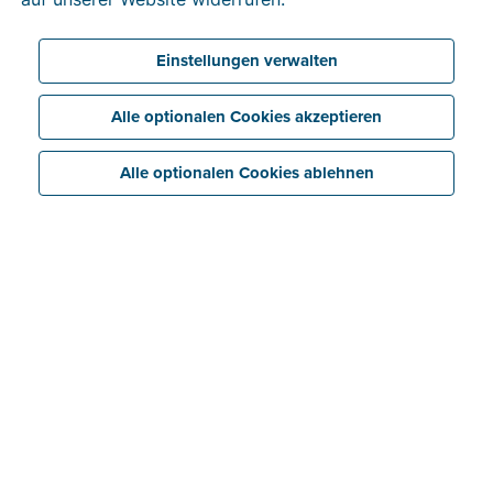
Sind Sie bereit, Ihre Produktivität zu steigern und Ihr
Unternehmen auf die nächste Stufe zu heben?
Einstellungen verwalten
Kostenlos testen
Alle optionalen Cookies akzeptieren
Alle Funktionen entdecken
Alle optionalen Cookies ablehnen