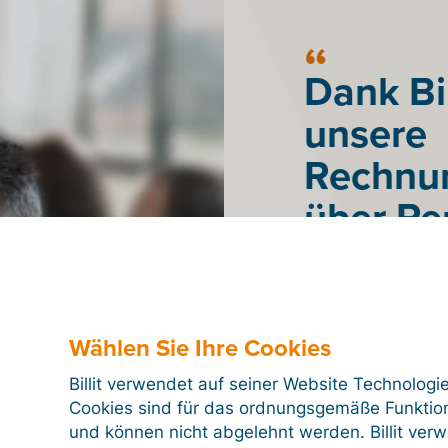
Dank Bil
unsere
Rechnun
über Pe
vollstän
automat
fehlerfr
Wählen Sie Ihre Cookies
Integra
Billit verwendet auf seiner Website Technologi
Cookies sind für das ordnungsgemäße Funktion
einfach
und können nicht abgelehnt werden. Billit ver