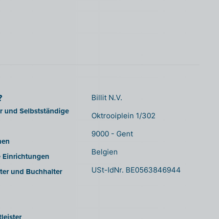
?
Billit N.V.
er und Selbstständige
Oktrooiplein 1/302
9000 - Gent
men
Belgien
e Einrichtungen
USt-IdNr. BE0563846944
ter und Buchhalter
leister