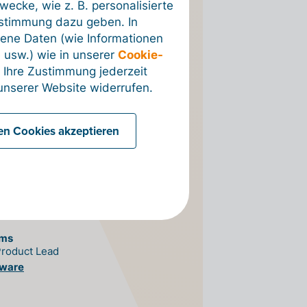
 reagiert
ecke, wie z. B. personalisierte
ustimmung dazu geben. In
hnell und
ene Daten (wie Informationen
 usw.) wie in unserer
Cookie-
nt. Ein
 Ihre Zustimmung jederzeit
nserer Website widerrufen.
icher
 der digitale
len Cookies akzeptieren
gsstellung
 einfach
ems
Product Lead
tware