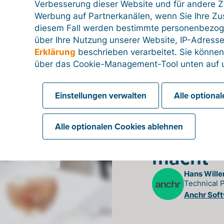
Support
Verbesserung dieser Website und für andere Zw
Werbung auf Partnerkanälen, wenn Sie Ihre Z
stets sc
diesem Fall werden bestimmte personenbezog
über Ihre Nutzung unserer Website, IP-Adresse
kompete
Erklärung
beschrieben verarbeitet. Sie können
über das Cookie-Management-Tool unten auf u
verlässl
Partner,
Einstellungen verwalten
Alle optiona
Rechnun
Alle optionalen Cookies ablehnen
wirklich
macht
Hans Will
Technical 
Anchr Sof