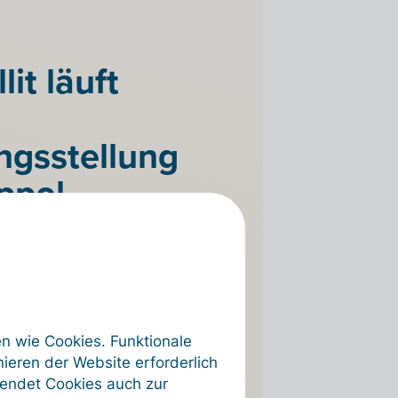
lit läuft
gsstellung
ppol
dig
isiert und
ei. Die
tion war
en wie Cookies. Funktionale
ieren der Website erforderlich
, und der
wendet Cookies auch zur