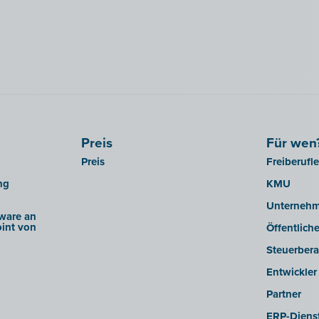
Preis
Für wen
Preis
Freiberufl
ng
KMU
Unterneh
ware an
int von
Öffentlich
Steuerbera
Entwickler
Partner
ERP-Dienst