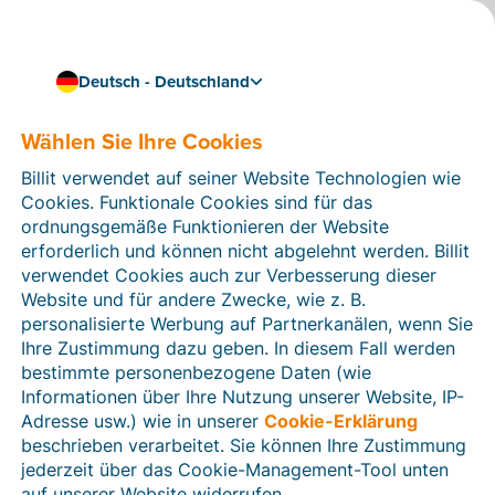
Deutsch - Deutschland
Unterauftragsverarbeiter
Wählen Sie Ihre Cookies
Billit verwendet auf seiner Website Technologien wie
Cookies. Funktionale Cookies sind für das
ordnungsgemäße Funktionieren der Website
erforderlich und können nicht abgelehnt werden. Billit
verwendet Cookies auch zur Verbesserung dieser
Firma
URL
Website und für andere Zwecke, wie z. B.
personalisierte Werbung auf Partnerkanälen, wenn Sie
Billit NV
Liste der Unterauftragsverarbeiter
Ihre Zustimmung dazu geben. In diesem Fall werden
bestimmte personenbezogene Daten (wie
Informationen über Ihre Nutzung unserer Website, IP-
Billit Inc.
Liste der Unterauftragsverarbeiter
Adresse usw.) wie in unserer
Cookie-Erklärung
beschrieben verarbeitet. Sie können Ihre Zustimmung
jederzeit über das Cookie-Management-Tool unten
auf unserer Website widerrufen.