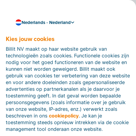
Nederlands - Nederland
Subverwerkers
Kies jouw cookies
Billit NV maakt op haar website gebruik van
technologieën zoals cookies. Functionele cookies zijn
nodig voor het goed functioneren van de website en
kunnen niet worden geweigerd. Billit maakt ook
gebruik van cookies ter verbetering van deze website
Entiteit
Url
en voor andere doeleinden zoals gepersonaliseerde
advertenties op partnerkanalen als je daarvoor je
Billit NV
Lijst met subverwerkers
toestemming geeft. In dat geval worden bepaalde
persoonsgegevens (zoals informatie over je gebruik
van onze website, IP-adres, enz.) verwerkt zoals
Billit Inc.
Lijst met subverwerkers
beschreven in ons
cookiepolicy
. Je kan je
toestemming steeds opnieuw intrekken via de cookie
management tool onderaan onze website.