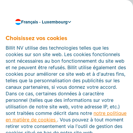
Français - Luxembourg
Sous-traitants ultérieurs
Choisissez vos cookies
de Billit Inc.
Billit NV utilise des technologies telles que les
Pour soutenir la fourniture de ses services,
Billit Inc.
cookies sur son site web. Les cookies fonctionnels
peut faire appel et avoir recours à des sous-traitants
sont nécessaires au bon fonctionnement du site web
de données ayant accès à certaines Données à
et ne peuvent être refusés. Billit utilise également des
caractère personnel de Clients (chacun étant
cookies pour améliorer ce site web et à d'autres fins,
désigné
« Sous-traitant ultérieur »
). Cette page
telles que la personnalisation des publicités sur les
contient des informations importantes sur l’identité, la
canaux partenaires, si vous donnez votre accord.
localisation et le rôle de chaque Sous-traitant ultérieur.
Dans ce cas, certaines données à caractère
personnel (telles que des informations sur votre
utilisation de notre site web, votre adresse IP, etc.)
sont traitées comme décrit dans notre
notre politique
en matière de cookies
. Vous pouvez à tout moment
retirer votre consentement via l'outil de gestion des
Dernière mise à jour : 25/07/2025
cookies situé en bas de notre site web.