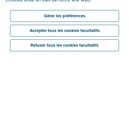
Gérer les préférences
Tiers
Accepter tous les cookies facultatifs
Billit fait actuellement appel à des Sous-traitants
Refuser tous les cookies facultatifs
ultérieurs externes chargés de fournir des
infrastructures et d’autres services et de nous aider
dans le cadre du service client et de l’envoi de
notifications par e-mail. Avant de faire appel à un
Sous-traitant ultérieur externe, Billit procède à un
contrôle approfondi afin d’évaluer les pratiques de
cette partie en matière de confidentialité, de sécurité
et de confidentialité, et conclut un accord dans lequel
les obligations applicables sont consignées.