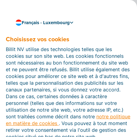
Français - Luxembourg
Tous les moyens de contacter Billit.
Infos contact
Choisissez vos cookies
Trouvez des réponses rapides à toutes vos questions
Billit NV utilise des technologies telles que les
et contactez l'équipe Billit.
cookies sur son site web. Les cookies fonctionnels
sont nécessaires au bon fonctionnement du site web
Consultez toutes les options ci-dessous.
et ne peuvent être refusés. Billit utilise également des
cookies pour améliorer ce site web et à d'autres fins,
telles que la personnalisation des publicités sur les
canaux partenaires, si vous donnez votre accord.
Dans ce cas, certaines données à caractère
personnel (telles que des informations sur votre
utilisation de notre site web, votre adresse IP, etc.)
sont traitées comme décrit dans notre
notre politique
en matière de cookies
. Vous pouvez à tout moment
retirer votre consentement via l'outil de gestion des
cookies situé en bas de notre site web.