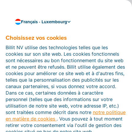
Français - Luxembourg
Une vue d'ensemble de tous les produits.
Les fonctionnalités qui
Choisissez vos cookies
simplifient votre flux de
Billit NV utilise des technologies telles que les
cookies sur son site web. Les cookies fonctionnels
facturation
sont nécessaires au bon fonctionnement du site web
et ne peuvent être refusés. Billit utilise également des
Réduire votre charge administrative n'est pas
cookies pour améliorer ce site web et à d'autres fins,
forcément difficile. Nos fonctions intuitives –
telles que la personnalisation des publicités sur les
développées pour et par des entrepreneurs – sont
canaux partenaires, si vous donnez votre accord.
faciles à maîtriser. Découvrez des fonctionnalités qui
Dans ce cas, certaines données à caractère
vous feront gagner du temps à chaque étape de votre
personnel (telles que des informations sur votre
processus de facturation.
utilisation de notre site web, votre adresse IP, etc.)
Faites un essai gratuit
sont traitées comme décrit dans notre
notre politique
en matière de cookies
. Vous pouvez à tout moment
retirer votre consentement via l'outil de gestion des
cookies situé en bas de notre site web.