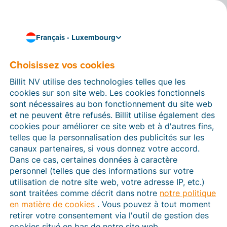
Français - Luxembourg
Découvrez toutes les solutions proposées par Billit
Liste des fonctionnalités
Choisissez vos cookies
Consultez la liste de toutes les fonctionnalités que
Billit NV utilise des technologies telles que les
Billit propose actuellement. La liste indique si la
cookies sur son site web. Les cookies fonctionnels
fonction est disponible dans une licence gratuite ou
sont nécessaires au bon fonctionnement du site web
payante.
et ne peuvent être refusés. Billit utilise également des
Cliquez sur le lien d’information pour en savoir plus
cookies pour améliorer ce site web et à d'autres fins,
sur la fonctionnalité et lisez l’article d’aide pour savoir
telles que la personnalisation des publicités sur les
comment procéder.
canaux partenaires, si vous donnez votre accord.
Dans ce cas, certaines données à caractère
personnel (telles que des informations sur votre
utilisation de notre site web, votre adresse IP, etc.)
sont traitées comme décrit dans notre
notre politique
en matière de cookies
. Vous pouvez à tout moment
Facturation électronique
retirer votre consentement via l'outil de gestion des
cookies situé en bas de notre site web.