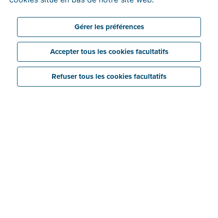
Inclus dans
Inclus dans
Fonctionnalité
la licence
les licences
Info
gratuite
payantes
Gérer les préférences
Accepter tous les cookies facultatifs
Envoyer des
factures
Info
électroniques
Refuser tous les cookies facultatifs
via Peppol
Recevoir des
factures
Info
électroniques
via Peppol
Factures
électroniques
Info
via Mercurius
(Belgique)