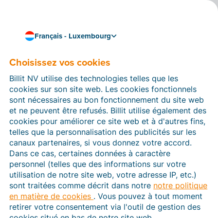
Français - Luxembourg
Conseils, astuces et informations générales sur la
numérisation et la facturation électronique
Choisissez vos cookies
Blog Billit
Billit NV utilise des technologies telles que les
Découvrez les dernières tendances et mises à jour en
cookies sur son site web. Les cookies fonctionnels
matière de facturation et de digitalisation. Découvrez
sont nécessaires au bon fonctionnement du site web
des conseils pratiques pour simplifier votre flux
et ne peuvent être refusés. Billit utilise également des
administratif.
cookies pour améliorer ce site web et à d'autres fins,
telles que la personnalisation des publicités sur les
canaux partenaires, si vous donnez votre accord.
Dans ce cas, certaines données à caractère
personnel (telles que des informations sur votre
utilisation de notre site web, votre adresse IP, etc.)
sont traitées comme décrit dans notre
notre politique
en matière de cookies
. Vous pouvez à tout moment
retirer votre consentement via l'outil de gestion des
cookies situé en bas de notre site web.