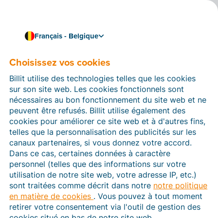
Français - Belgique
Tarifs
Choisissez vos cookies
Sélectionnez le nombre de factures entrantes et
sortantes que vous traitez chaque mois et choisissez
Billit utilise des technologies telles que les cookies
un tarif adapté à votre entreprise.
sur son site web. Les cookies fonctionnels sont
Bonne nouvelle : une licence Billit est déductible à
nécessaires au bon fonctionnement du site web et ne
120% !
peuvent être refusés. Billit utilise également des
cookies pour améliorer ce site web et à d'autres fins,
Payant
telles que la personnalisation des publicités sur les
canaux partenaires, si vous donnez votre accord.
Dans ce cas, certaines données à caractère
Combien de factures*
personnel (telles que des informations sur votre
utilisation de notre site web, votre adresse IP, etc.)
traitez-vous par mois ?
sont traitées comme décrit dans notre
notre politique
en matière de cookies
. Vous pouvez à tout moment
retirer votre consentement via l'outil de gestion des
25
cookies situé en bas de notre site web.