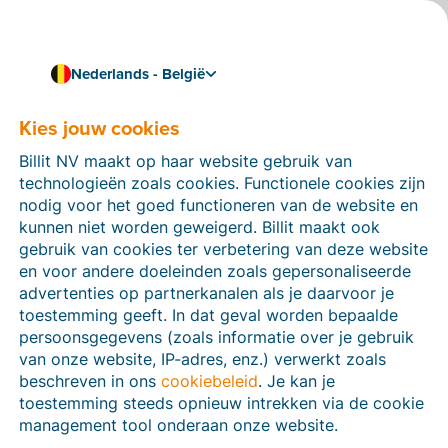
Nederlands - België
Factureer snel en eenvoudig
Ontdek e-facturatie via
Kies jouw cookies
Peppol
Billit NV maakt op haar website gebruik van
technologieën zoals cookies. Functionele cookies zijn
Verstuur veilig en eenvoudig e-facturen via het
nodig voor het goed functioneren van de website en
Peppol-netwerk. Ontdek alle antwoorden op je vragen
kunnen niet worden geweigerd. Billit maakt ook
over e-invoicing en Peppol of probeer het gewoon
gebruik van cookies ter verbetering van deze website
meteen zelf!
en voor andere doeleinden zoals gepersonaliseerde
advertenties op partnerkanalen als je daarvoor je
Probeer 15 dagen gratis
toestemming geeft. In dat geval worden bepaalde
persoonsgegevens (zoals informatie over je gebruik
Handleiding: stuur een factuur via Peppol
van onze website, IP-adres, enz.) verwerkt zoals
beschreven in ons
cookiebeleid
. Je kan je
toestemming steeds opnieuw intrekken via de cookie
management tool onderaan onze website.