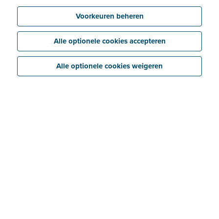
Voorkeuren beheren
Alle optionele cookies accepteren
Alle optionele cookies weigeren
Wat is Billit?
Billit is een
online platform om makkelijk en snel
digitaal te factureren
, via Peppol en andere
internationale standaarden.
Ons pakket biedt een
oplossing op maat van
elk type bedrijf
, van
eenmanszaak tot grote onderneming. Ook publieke