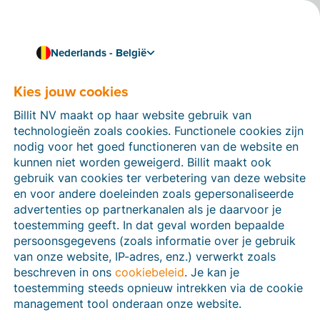
Nederlands - België
Over ons
Kies jouw cookies
Al sinds 2014 trekt Billit voluit de kaart van de
e-
factuur
. Niet alleen helpen we bedrijven en
Billit NV maakt op haar website gebruik van
overheidsinstanties om tijd te besparen bij hun
technologieën zoals cookies. Functionele cookies zijn
facturatieproces, we laten ook de samenwerking
nodig voor het goed functioneren van de website en
tussen ondernemers en accountants vlotter verlopen.
kunnen niet worden geweigerd. Billit maakt ook
gebruik van cookies ter verbetering van deze website
en voor andere doeleinden zoals gepersonaliseerde
advertenties op partnerkanalen als je daarvoor je
toestemming geeft. In dat geval worden bepaalde
persoonsgegevens (zoals informatie over je gebruik
van onze website, IP-adres, enz.) verwerkt zoals
beschreven in ons
cookiebeleid
. Je kan je
toestemming steeds opnieuw intrekken via de cookie
management tool onderaan onze website.