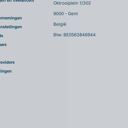
gen en freelancers
Oktrooiplein 1/302
9000 - Gent
ernemingen
België
nstellingen
Btw: BE0563846944
ts
aars
oviders
lingen