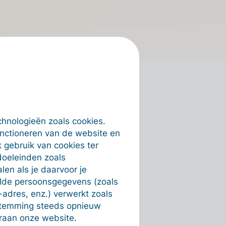
chnologieën zoals cookies.
unctioneren van de website en
icing Access
 gebruik van cookies ter
doeleinden zoals
en als je daarvoor je
s e-facturatie via Peppol
alde persoonsgegevens (zoals
ing-netwerken zoals
-adres, enz.) verwerkt zoals
estemming steeds opnieuw
e e-invoicingnetwerken,
raan onze website.
houd van je toegang tot e-