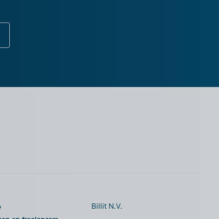
e
Billit N.V.