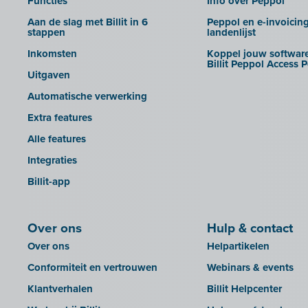
Functies
Info over Peppol
Aan de slag met Billit in 6
Peppol en e-invoicin
stappen
landenlijst
Inkomsten
Koppel jouw software
Billit Peppol Access P
Uitgaven
Automatische verwerking
Extra features
Alle features
Integraties
Billit-app
Over ons
Hulp & contact
Over ons
Helpartikelen
Conformiteit en vertrouwen
Webinars & events
Klantverhalen
Billit Helpcenter