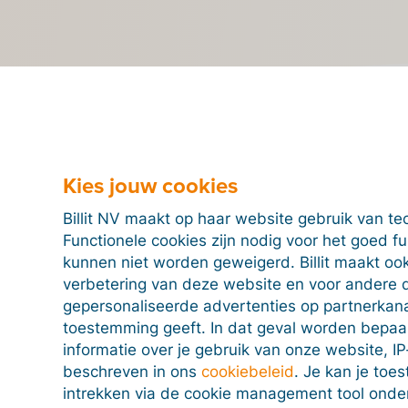
Kies jouw cookies
Veelgestelde vragen
Billit NV maakt op haar website gebruik van te
Functionele cookies zijn nodig voor het goed f
softwarepakket verbinden met een e-invo
kunnen niet worden geweigerd. Billit maakt ook
verbetering van deze website en voor andere 
gepersonaliseerde advertenties op partnerkanal
ten het gebruik van e-invoicing. In België bijvoorbeeld i
toestemming geeft. In dat geval worden bepa
026. Lees meer informatie over
e-invoicing en e-invoic
informatie over je gebruik van onze website, IP
ikmaken van het Billit Access Point?
beschreven in ons
cookiebeleid
. Je kan je to
ouw klanten moeiteloos met het Peppol-netwerk en ander
intrekken via de cookie management tool onde
je softwarepakket en laat de ontwikkeling en het onder