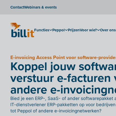
Contact
Webinars & events
Functies
Peppol
Prijzen
Voor wie?
Over ons
E-invoicing Access Point voor software-provid
Koppel jouw softwar
verstuur e-facturen 
andere e-invoicing
Bied je een ERP-, SaaS- of ander softwarepakket a
IT-dienstverlener ERP-pakketten op voor bedrijven 
tot Peppol of andere e-invoicingnetwerken?