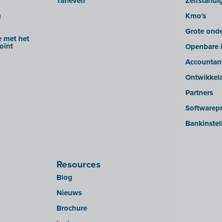
Tarieven
Zelfstandi
g
Kmo's
Grote ond
 met het
oint
Openbare i
Accountan
Ontwikkel
Partners
Softwarepr
Bankinstel
Resources
Blog
Nieuws
Brochure