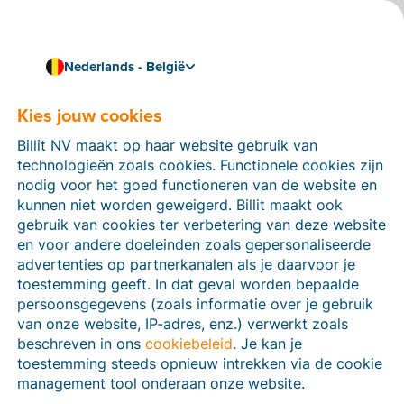
Nederlands - België
Juridische informatie
Kies jouw cookies
Billit NV maakt op haar website gebruik van
Op deze pagina vind je alle juridische info over Billit.
technologieën zoals cookies. Functionele cookies zijn
Meer info over onze focus op compliance en trust
nodig voor het goed functioneren van de website en
vind je op
deze pagina
.
kunnen niet worden geweigerd. Billit maakt ook
gebruik van cookies ter verbetering van deze website
en voor andere doeleinden zoals gepersonaliseerde
advertenties op partnerkanalen als je daarvoor je
toestemming geeft. In dat geval worden bepaalde
Juridische info over deze
persoonsgegevens (zoals informatie over je gebruik
van onze website, IP-adres, enz.) verwerkt zoals
website (www.billit.eu)
beschreven in ons
cookiebeleid
. Je kan je
toestemming steeds opnieuw intrekken via de cookie
management tool onderaan onze website.
Beschrijving