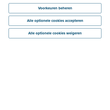
Voorkeuren beheren
Op deze pagina vind je
de
gebruiksvoorwaarden
Gebruiksvoorwaarden
Alle optionele cookies accepteren
voor het gebruik van
deze website.
Alle optionele cookies weigeren
In deze policy wordt
beschreven hoe we
Privacy Policy
omgaan met jouw
persoonlijke gegevens.
In deze policy wordt het
gebruik van cookies en
andere scripts bij het
Cookie policy
bezoeken van deze
website toegelicht.