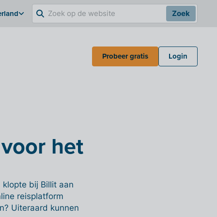
erland
Zoek
Probeer gratis
Login
 voor het
, klopte bij Billit aan
line reisplatform
en? Uiteraard kunnen