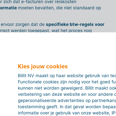
r zich dat e-facturen over reiskosten
nformatie
moeten bevatten, die niet standaard op
 ervoor zorgen dat de
specifieke btw-regels voor
rrect werden toegepast, wat het proces nog
l facturatieproces
Kies jouw cookies
aring in internationale e-facturatie konden wij CWT
n uitdagingen bieden:
Billit NV maakt op haar website gebruik van te
Functionele cookies zijn nodig voor het goed f
T verstuurt voor elke factuur automatisch een
kunnen niet worden geweigerd. Billit maakt ook
n XML-bestand met reisinformatie naar Billit.
verbetering van deze website en voor andere 
gepersonaliseerde advertenties op partnerkanal
vens uit, matcht ze met elkaar en zet ze om naar het
toestemming geeft. In dat geval worden bepa
eppol of ePrior voor instanties die dat nog wensen)
informatie over je gebruik van onze website, IP
volgens veilig afgeleverd bij de ontvanger, volledig