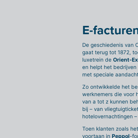
E-facture
De geschiedenis van
gaat terug tot 1872, 
luxetrein de
Orient-E
en helpt het bedrijven
met speciale aandacht
Zo ontwikkelde het be
werknemers die voor hu
van a tot z kunnen be
bij – van vliegtuigticke
hotelovernachtingen –
Toen klanten zoals he
voortaan in
Peppol
-fo