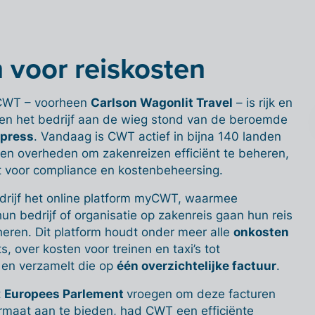
n voor reiskosten
 CWT – voorheen
Carlson Wagonlit Travel
– is rijk en
toen het bedrijf aan de wieg stond van de beroemde
xpress
. Vandaag is CWT actief in bijna 140 landen
 en overheden om zakenreizen efficiënt te beheren,
 voor compliance en kostenbeheersing.
drijf het online platform myCWT, waarmee
n bedrijf of organisatie op zakenreis gaan hun reis
heren. Dit platform houdt onder meer alle
onkosten
ts, over kosten voor treinen en taxi’s tot
 en verzamelt die op
één overzichtelijke factuur
.
t
Europees Parlement
vroegen om deze facturen
rmaat aan te bieden, had CWT een efficiënte