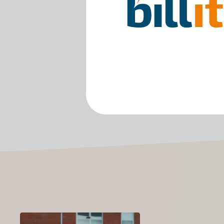
conform de regelge
Met deze oplossing vo
van overheidsinstantie
de ontwikkeling op zi
programmeren én hoefd
technische eisen die E