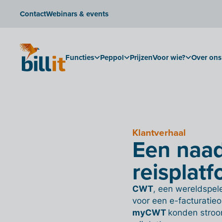
Contact
Webinars & events
Functies
Peppol
Prijzen
Voor wie?
Over ons
Klantverhaal
Een naad
reisplat
CWT
, een wereldspel
voor een e-facturatieo
myCWT
konden stroom