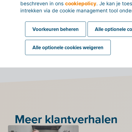
beschreven in ons
cookiepolicy
. Je kan je to
ving.
intrekken via de cookie management tool onde
ldoet CWT moeiteloos aan de facturatievereisten
s zoals het Europees Parlement. En aangezien Billit
Voorkeuren beheren
Alle optionele c
ch nam, hoefde CWT zelf geen letter code te
e het zich niet te verdiepen in de specifieke
Alle optionele cookies weigeren
uropa oplegt.
Meer klantverhalen