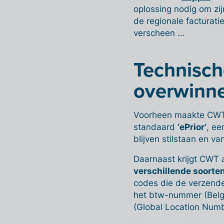
oplossing nodig om zi
de regionale facturati
verscheen …
Technisch
overwinn
Voorheen maakte CWT 
standaard
‘ePrior’
, ee
blijven stilstaan en v
Daarnaast krijgt CWT a
verschillende soorten
codes die de verzender
het btw-nummer (Belg
(Global Location Numbe