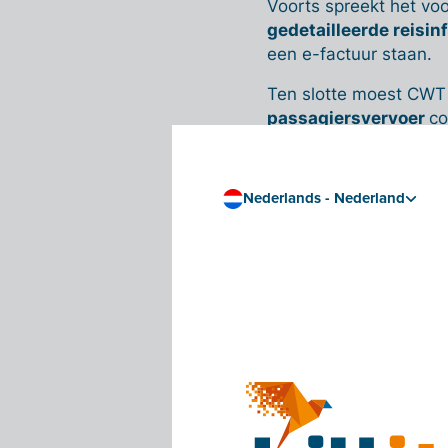
Voorts spreekt het voo
gedetailleerde reisi
een e-factuur staan.
Ten slotte moest CWT
passagiersvervoer
co
complexer maakte.
Een soepe
Nederlands - Nederland
Dankzij onze ruime erv
een
oplossing
voor hu
Het platform van CW
grafische pdf en ee
Billit leest de gege
correcte formaat
(P
De factuur wordt ver