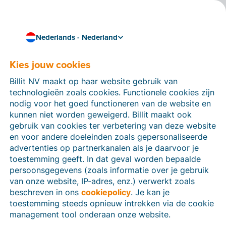
Nederlands - Nederland
Kies jouw cookies
Klantverhaal
Een tevreden Billit-klant
Billit NV maakt op haar website gebruik van
aan het woord: Aart
technologieën zoals cookies. Functionele cookies zijn
nodig voor het goed functioneren van de website en
Gerritsen van ECC
kunnen niet worden geweigerd. Billit maakt ook
gebruik van cookies ter verbetering van deze website
Europe BV
en voor andere doeleinden zoals gepersonaliseerde
advertenties op partnerkanalen als je daarvoor je
toestemming geeft. In dat geval worden bepaalde
persoonsgegevens (zoals informatie over je gebruik
Billit spaart mij een extra medewerker uit
van onze website, IP-adres, enz.) verwerkt zoals
3 min leestijd
beschreven in ons
cookiepolicy
. Je kan je
toestemming steeds opnieuw intrekken via de cookie
management tool onderaan onze website.