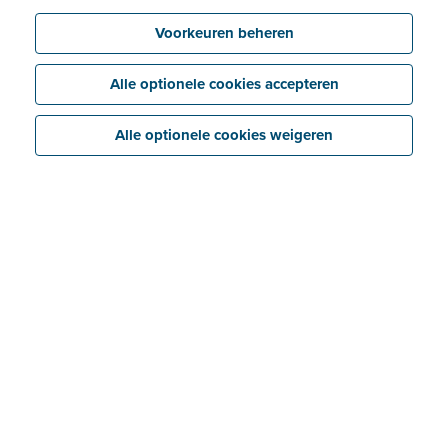
Voorkeuren beheren
Alle optionele cookies accepteren
Alle optionele cookies weigeren
Aart Gerritsen
installeert al vele jaren
schietbaaninrichtingen voor Politie en Defensie. Eerst
deed hij dit in dienstverband, maar een tijd geleden
richtte hij met
ECC Europe BV
zijn eigen bedrijf op.
Aart zelf focust zich op Nederland en bij uitbreiding
het Europese vasteland; voor het Verenigd Koninkrijk
en de rest van de wereld heeft hij een
samenwerkingsverband met de Britse zakenpartner
ECC Ltd.
Sinds hij zelfstandige werd, kan Aart voor de