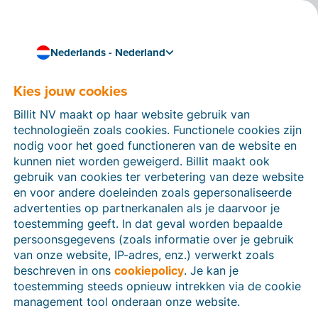
Nederlands - Nederland
Kies jouw cookies
05/09/2024
Koppel Billit met 2BA en
Billit NV maakt op haar website gebruik van
krijg toegang tot een
technologieën zoals cookies. Functionele cookies zijn
nodig voor het goed functioneren van de website en
schat aan
kunnen niet worden geweigerd. Billit maakt ook
gebruik van cookies ter verbetering van deze website
productinformatie voor
en voor andere doeleinden zoals gepersonaliseerde
advertenties op partnerkanalen als je daarvoor je
installateurs
toestemming geeft. In dat geval worden bepaalde
persoonsgegevens (zoals informatie over je gebruik
Billit heeft er een nieuwe integratie bij! Voortaan is het
van onze website, IP-adres, enz.) verwerkt zoals
mogelijk om te koppelen met de database van
2BA
.
beschreven in ons
cookiepolicy
. Je kan je
Zo krijg je toegang tot de gegevens van
miljoenen
toestemming steeds opnieuw intrekken via de cookie
technische producten uit de Nederlandse installatie-
management tool onderaan onze website.
en bouwsector.